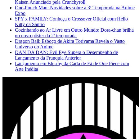
Kaisen Anunciado pela Crunchyroll
One-Punch Man: Novidades sobre a 3ª Temporada na Anime
Expo
SPY x FAMILY: Conheça o Crossover Oficial com Hello
Kitty da Sanrio
Cozinhando ao Ar Livre em Outro Mundo: Dora-chan brilha
no novo pôster da 2ª temporada
Dragon Ball: Esboço de Akira Toriyama Revela o Vasto
Universo do Anime
DAN DA DAN: Evil Eye Supera o Desempenho de
Lançamento da Franquia Anterior
Lançamento em Blu-ray da Carta de Fã de One Piece com
Arte Inédita