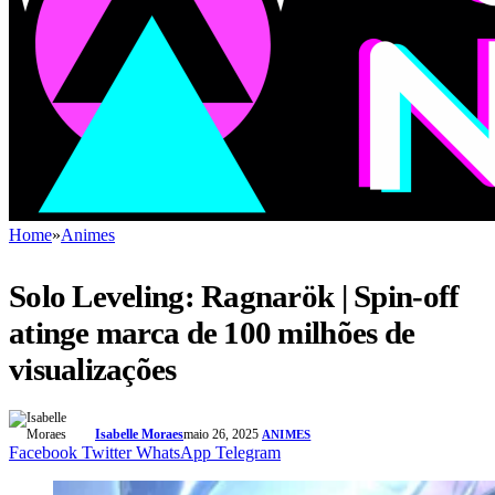
Home
»
Animes
Solo Leveling: Ragnarök | Spin-off
atinge marca de 100 milhões de
visualizações
Isabelle Moraes
maio 26, 2025
ANIMES
Facebook
Twitter
WhatsApp
Telegram