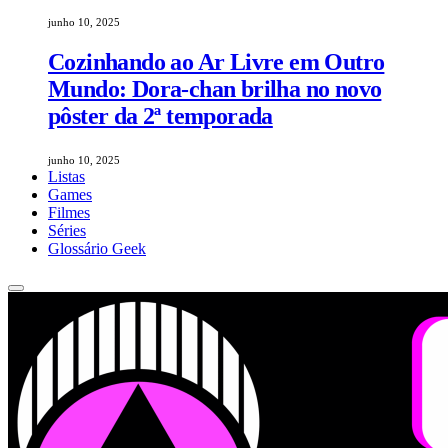
junho 10, 2025
Cozinhando ao Ar Livre em Outro
Mundo: Dora-chan brilha no novo
pôster da 2ª temporada
junho 10, 2025
Listas
Games
Filmes
Séries
Glossário Geek