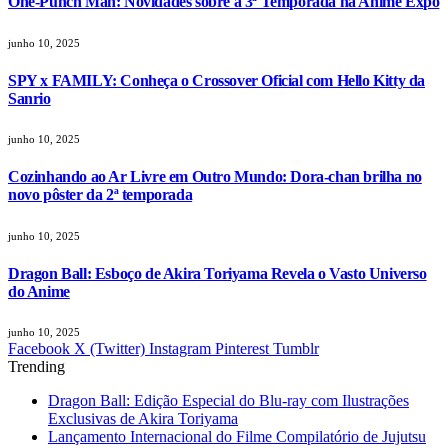
One-Punch Man: Novidades sobre a 3ª Temporada na Anime Expo
junho 10, 2025
SPY x FAMILY: Conheça o Crossover Oficial com Hello Kitty da
Sanrio
junho 10, 2025
Cozinhando ao Ar Livre em Outro Mundo: Dora-chan brilha no
novo pôster da 2ª temporada
junho 10, 2025
Dragon Ball: Esboço de Akira Toriyama Revela o Vasto Universo
do Anime
junho 10, 2025
Facebook
X (Twitter)
Instagram
Pinterest
Tumblr
Trending
Dragon Ball: Edição Especial do Blu-ray com Ilustrações
Exclusivas de Akira Toriyama
Lançamento Internacional do Filme Compilatório de Jujutsu