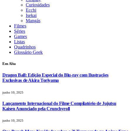
Curiosidades
Ecchi
Isekai
Mangás
Filmes
Séries
Games
Listas
Quadrinhos
Glossário Geek
Em Alta
Dragon Ball: Edição Especial do Blu-ray com Ilustrações
Exclusivas de Akira Toriyama
junho 10, 2025
Lançamento Internacional do Filme Compilatório de Jujutsu
Kaisen Anunciado pela Crunchyroll
junho 10, 2025