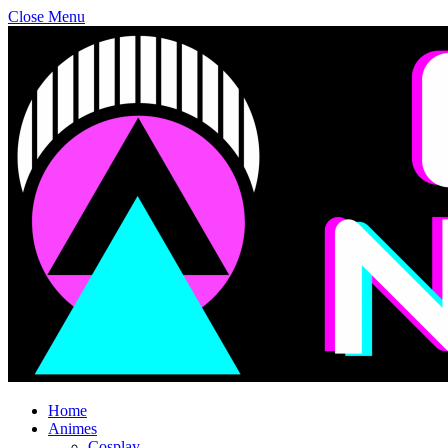
Close Menu
Home
Animes
Cosplay