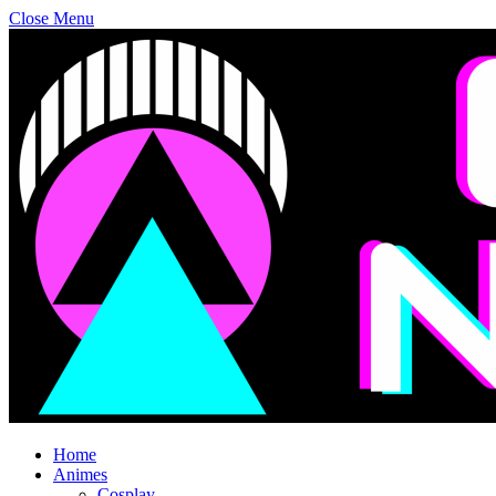
Close Menu
Home
Animes
Cosplay