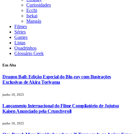
Curiosidades
Ecchi
Isekai
Mangás
Filmes
Séries
Games
Listas
Quadrinhos
Glossário Geek
Em Alta
Dragon Ball: Edição Especial do Blu-ray com Ilustrações
Exclusivas de Akira Toriyama
junho 10, 2025
Lançamento Internacional do Filme Compilatório de Jujutsu
Kaisen Anunciado pela Crunchyroll
junho 10, 2025