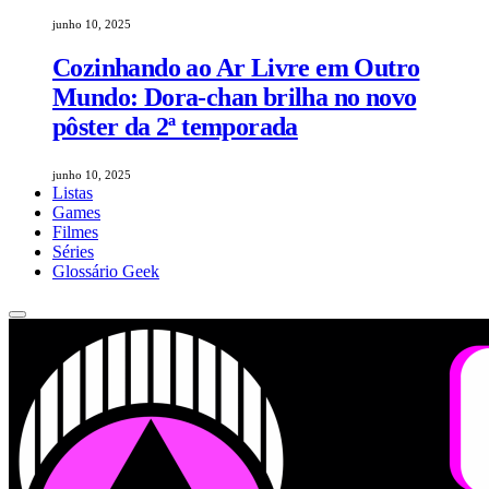
junho 10, 2025
Cozinhando ao Ar Livre em Outro
Mundo: Dora-chan brilha no novo
pôster da 2ª temporada
junho 10, 2025
Listas
Games
Filmes
Séries
Glossário Geek