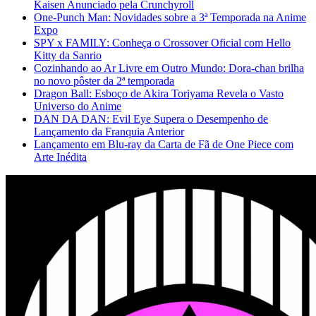
Kaisen Anunciado pela Crunchyroll
One-Punch Man: Novidades sobre a 3ª Temporada na Anime
Expo
SPY x FAMILY: Conheça o Crossover Oficial com Hello
Kitty da Sanrio
Cozinhando ao Ar Livre em Outro Mundo: Dora-chan brilha
no novo pôster da 2ª temporada
Dragon Ball: Esboço de Akira Toriyama Revela o Vasto
Universo do Anime
DAN DA DAN: Evil Eye Supera o Desempenho de
Lançamento da Franquia Anterior
Lançamento em Blu-ray da Carta de Fã de One Piece com
Arte Inédita