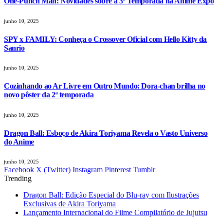
One-Punch Man: Novidades sobre a 3ª Temporada na Anime Expo
junho 10, 2025
SPY x FAMILY: Conheça o Crossover Oficial com Hello Kitty da
Sanrio
junho 10, 2025
Cozinhando ao Ar Livre em Outro Mundo: Dora-chan brilha no
novo pôster da 2ª temporada
junho 10, 2025
Dragon Ball: Esboço de Akira Toriyama Revela o Vasto Universo
do Anime
junho 10, 2025
Facebook
X (Twitter)
Instagram
Pinterest
Tumblr
Trending
Dragon Ball: Edição Especial do Blu-ray com Ilustrações
Exclusivas de Akira Toriyama
Lançamento Internacional do Filme Compilatório de Jujutsu