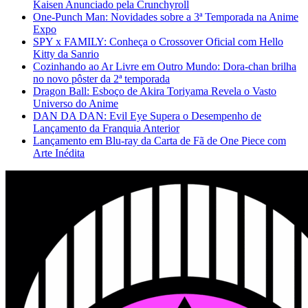
Kaisen Anunciado pela Crunchyroll
One-Punch Man: Novidades sobre a 3ª Temporada na Anime
Expo
SPY x FAMILY: Conheça o Crossover Oficial com Hello
Kitty da Sanrio
Cozinhando ao Ar Livre em Outro Mundo: Dora-chan brilha
no novo pôster da 2ª temporada
Dragon Ball: Esboço de Akira Toriyama Revela o Vasto
Universo do Anime
DAN DA DAN: Evil Eye Supera o Desempenho de
Lançamento da Franquia Anterior
Lançamento em Blu-ray da Carta de Fã de One Piece com
Arte Inédita