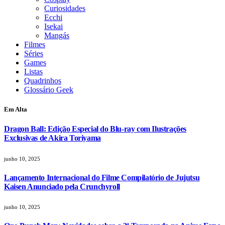
Curiosidades
Ecchi
Isekai
Mangás
Filmes
Séries
Games
Listas
Quadrinhos
Glossário Geek
Em Alta
Dragon Ball: Edição Especial do Blu-ray com Ilustrações
Exclusivas de Akira Toriyama
junho 10, 2025
Lançamento Internacional do Filme Compilatório de Jujutsu
Kaisen Anunciado pela Crunchyroll
junho 10, 2025