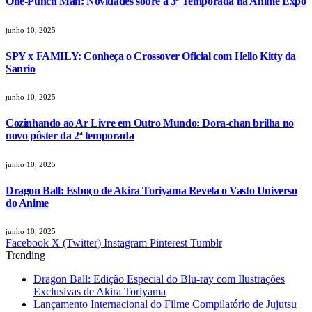
One-Punch Man: Novidades sobre a 3ª Temporada na Anime Expo
junho 10, 2025
SPY x FAMILY: Conheça o Crossover Oficial com Hello Kitty da
Sanrio
junho 10, 2025
Cozinhando ao Ar Livre em Outro Mundo: Dora-chan brilha no
novo pôster da 2ª temporada
junho 10, 2025
Dragon Ball: Esboço de Akira Toriyama Revela o Vasto Universo
do Anime
junho 10, 2025
Facebook
X (Twitter)
Instagram
Pinterest
Tumblr
Trending
Dragon Ball: Edição Especial do Blu-ray com Ilustrações
Exclusivas de Akira Toriyama
Lançamento Internacional do Filme Compilatório de Jujutsu