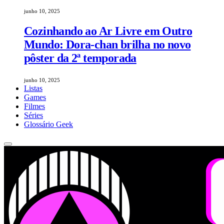
junho 10, 2025
Cozinhando ao Ar Livre em Outro
Mundo: Dora-chan brilha no novo
pôster da 2ª temporada
junho 10, 2025
Listas
Games
Filmes
Séries
Glossário Geek