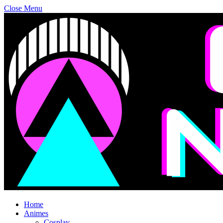
Close Menu
Home
Animes
Cosplay