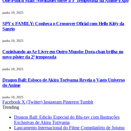
One-Punch Man: Novidades sobre a 3ª Temporada na Anime Expo
junho 10, 2025
SPY x FAMILY: Conheça o Crossover Oficial com Hello Kitty da
Sanrio
junho 10, 2025
Cozinhando ao Ar Livre em Outro Mundo: Dora-chan brilha no
novo pôster da 2ª temporada
junho 10, 2025
Dragon Ball: Esboço de Akira Toriyama Revela o Vasto Universo
do Anime
junho 10, 2025
Facebook
X (Twitter)
Instagram
Pinterest
Tumblr
Trending
Dragon Ball: Edição Especial do Blu-ray com Ilustrações
Exclusivas de Akira Toriyama
Lançamento Internacional do Filme Compilatório de Jujutsu