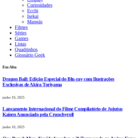
Curiosidades
Ecchi
Isekai
Mangás
Filmes
Séries
Games
Listas
Quadrinhos
Glossário Geek
Em Alta
Dragon Ball: Edição Especial do Blu-ray com Ilustrações
Exclusivas de Akira Toriyama
junho 10, 2025
Lançamento Internacional do Filme Compilatório de Jujutsu
Kaisen Anunciado pela Crunchyroll
junho 10, 2025