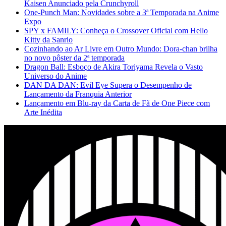
Kaisen Anunciado pela Crunchyroll
One-Punch Man: Novidades sobre a 3ª Temporada na Anime
Expo
SPY x FAMILY: Conheça o Crossover Oficial com Hello
Kitty da Sanrio
Cozinhando ao Ar Livre em Outro Mundo: Dora-chan brilha
no novo pôster da 2ª temporada
Dragon Ball: Esboço de Akira Toriyama Revela o Vasto
Universo do Anime
DAN DA DAN: Evil Eye Supera o Desempenho de
Lançamento da Franquia Anterior
Lançamento em Blu-ray da Carta de Fã de One Piece com
Arte Inédita