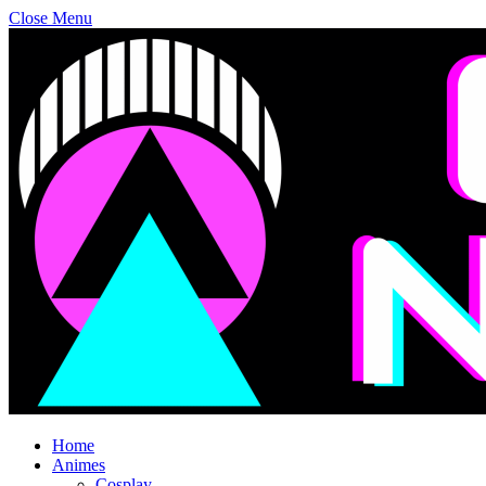
Close Menu
Home
Animes
Cosplay