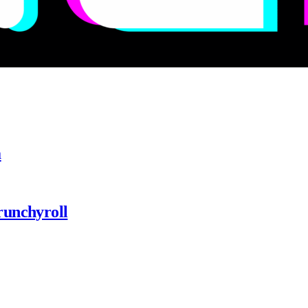
a
runchyroll