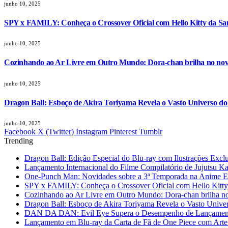
junho 10, 2025
SPY x FAMILY: Conheça o Crossover Oficial com Hello Kitty da Sa
junho 10, 2025
Cozinhando ao Ar Livre em Outro Mundo: Dora-chan brilha no nov
junho 10, 2025
Dragon Ball: Esboço de Akira Toriyama Revela o Vasto Universo d
junho 10, 2025
Facebook
X (Twitter)
Instagram
Pinterest
Tumblr
Trending
Dragon Ball: Edição Especial do Blu-ray com Ilustrações Excl
Lançamento Internacional do Filme Compilatório de Jujutsu K
One-Punch Man: Novidades sobre a 3ª Temporada na Anime 
SPY x FAMILY: Conheça o Crossover Oficial com Hello Kitty
Cozinhando ao Ar Livre em Outro Mundo: Dora-chan brilha no
Dragon Ball: Esboço de Akira Toriyama Revela o Vasto Unive
DAN DA DAN: Evil Eye Supera o Desempenho de Lançamento
Lançamento em Blu-ray da Carta de Fã de One Piece com Arte 