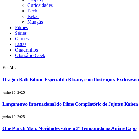
Curiosidades
Ecchi
Isekai
Mangás
Filmes
Séries
Games
Listas
Quadrinhos
Glossário Geek
Em Alta
Dragon Ball: Edição Especial do Blu-ray com Ilustrações Exclusivas
junho 10, 2025
Lançamento Internacional do Filme Compilatório de Jujutsu Kaisen
junho 10, 2025
One-Punch Man: Novidades sobre a 3ª Temporada na Anime Expo