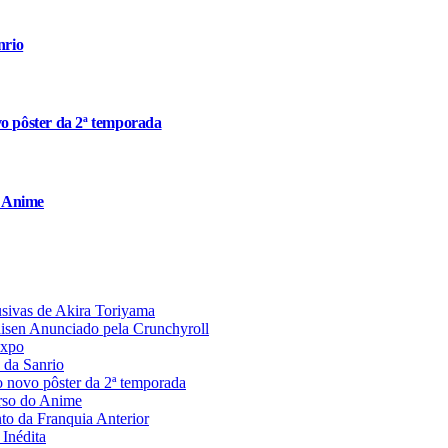
nrio
o pôster da 2ª temporada
o Anime
usivas de Akira Toriyama
aisen Anunciado pela Crunchyroll
Expo
 da Sanrio
 novo pôster da 2ª temporada
rso do Anime
 da Franquia Anterior
Inédita