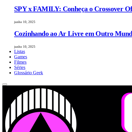
SPY x FAMILY: Conheça o Crossover Ofic
junho 10, 2025
Cozinhando ao Ar Livre em Outro Mundo
junho 10, 2025
Listas
Games
Filmes
Séries
Glossário Geek