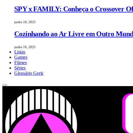
SPY x FAMILY: Conheça o Crossover Ofic
junho 10, 2025
Cozinhando ao Ar Livre em Outro Mundo
junho 10, 2025
Listas
Games
Filmes
Séries
Glossário Geek