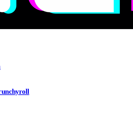
a
runchyroll