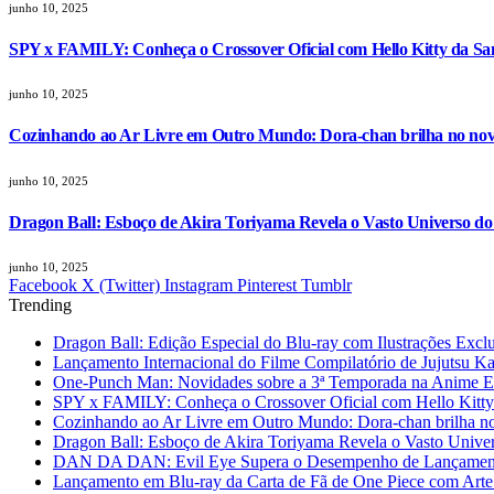
junho 10, 2025
SPY x FAMILY: Conheça o Crossover Oficial com Hello Kitty da Sa
junho 10, 2025
Cozinhando ao Ar Livre em Outro Mundo: Dora-chan brilha no nov
junho 10, 2025
Dragon Ball: Esboço de Akira Toriyama Revela o Vasto Universo d
junho 10, 2025
Facebook
X (Twitter)
Instagram
Pinterest
Tumblr
Trending
Dragon Ball: Edição Especial do Blu-ray com Ilustrações Excl
Lançamento Internacional do Filme Compilatório de Jujutsu K
One-Punch Man: Novidades sobre a 3ª Temporada na Anime 
SPY x FAMILY: Conheça o Crossover Oficial com Hello Kitty
Cozinhando ao Ar Livre em Outro Mundo: Dora-chan brilha no
Dragon Ball: Esboço de Akira Toriyama Revela o Vasto Unive
DAN DA DAN: Evil Eye Supera o Desempenho de Lançamento
Lançamento em Blu-ray da Carta de Fã de One Piece com Arte 