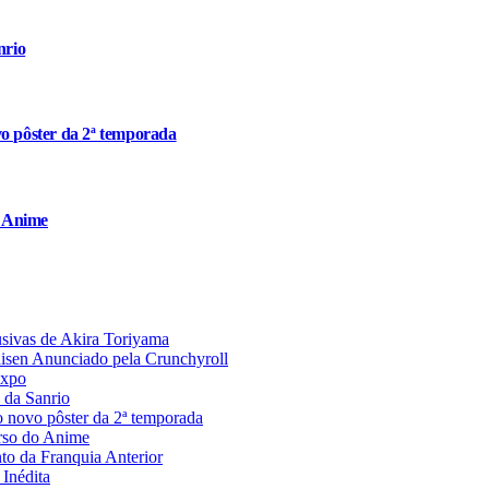
nrio
o pôster da 2ª temporada
o Anime
usivas de Akira Toriyama
aisen Anunciado pela Crunchyroll
Expo
 da Sanrio
 novo pôster da 2ª temporada
rso do Anime
 da Franquia Anterior
Inédita