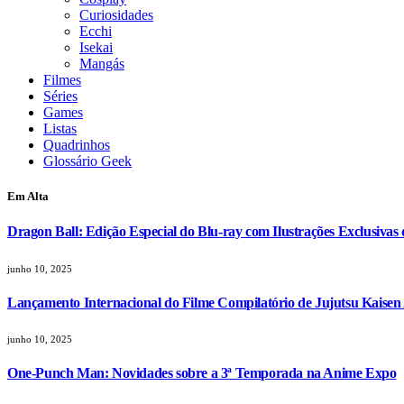
Curiosidades
Ecchi
Isekai
Mangás
Filmes
Séries
Games
Listas
Quadrinhos
Glossário Geek
Em Alta
Dragon Ball: Edição Especial do Blu-ray com Ilustrações Exclusivas
junho 10, 2025
Lançamento Internacional do Filme Compilatório de Jujutsu Kaisen
junho 10, 2025
One-Punch Man: Novidades sobre a 3ª Temporada na Anime Expo