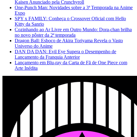
Kaisen Anunciado pela Crunchyroll
One-Punch Man: Novidades sobre a 3ª Temporada na Anime
Expo
SPY x FAMILY: Conheça o Crossover Oficial com Hello
Kitty da Sanrio
Cozinhando ao Ar Livre em Outro Mundo: Dora-chan brilha
no novo pôster da 2ª temporada
Dragon Ball: Esboço de Akira Toriyama Revela o Vasto
Universo do Anime
DAN DA DAN: Evil Eye Supera o Desempenho de
Lançamento da Franquia Anterior
Lançamento em Blu-ray da Carta de Fã de One Piece com
Arte Inédita