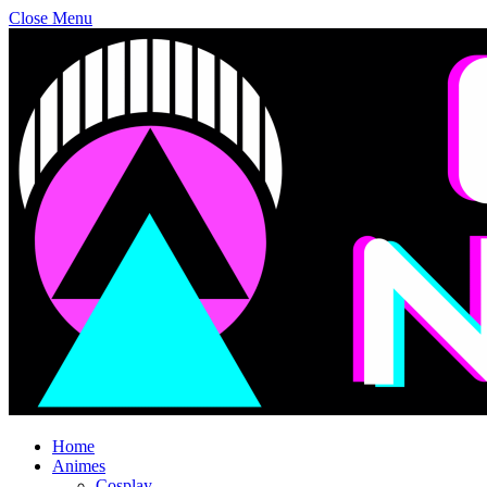
Close Menu
Home
Animes
Cosplay