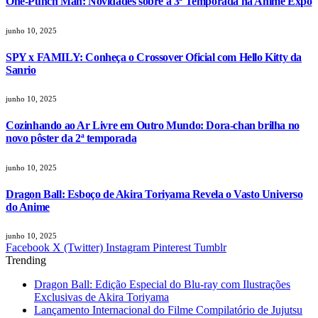
One-Punch Man: Novidades sobre a 3ª Temporada na Anime Expo
junho 10, 2025
SPY x FAMILY: Conheça o Crossover Oficial com Hello Kitty da
Sanrio
junho 10, 2025
Cozinhando ao Ar Livre em Outro Mundo: Dora-chan brilha no
novo pôster da 2ª temporada
junho 10, 2025
Dragon Ball: Esboço de Akira Toriyama Revela o Vasto Universo
do Anime
junho 10, 2025
Facebook
X (Twitter)
Instagram
Pinterest
Tumblr
Trending
Dragon Ball: Edição Especial do Blu-ray com Ilustrações
Exclusivas de Akira Toriyama
Lançamento Internacional do Filme Compilatório de Jujutsu