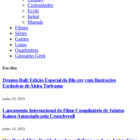
Curiosidades
Ecchi
Isekai
Mangás
Filmes
Séries
Games
Listas
Quadrinhos
Glossário Geek
Em Alta
Dragon Ball: Edição Especial do Blu-ray com Ilustrações
Exclusivas de Akira Toriyama
junho 10, 2025
Lançamento Internacional do Filme Compilatório de Jujutsu
Kaisen Anunciado pela Crunchyroll
junho 10, 2025