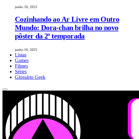
junho 10, 2025
Cozinhando ao Ar Livre em Outro
Mundo: Dora-chan brilha no novo
pôster da 2ª temporada
junho 10, 2025
Listas
Games
Filmes
Séries
Glossário Geek