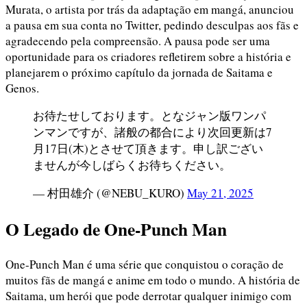
Murata, o artista por trás da adaptação em mangá, anunciou
a pausa em sua conta no Twitter, pedindo desculpas aos fãs e
agradecendo pela compreensão. A pausa pode ser uma
oportunidade para os criadores refletirem sobre a história e
planejarem o próximo capítulo da jornada de Saitama e
Genos.
お待たせしております。となジャン版ワンパ
ンマンですが、諸般の都合により次回更新は7
月17日(木)とさせて頂きます。申し訳ござい
ませんが今しばらくお待ちください。
— 村田雄介 (@NEBU_KURO)
May 21, 2025
O Legado de One-Punch Man
One-Punch Man é uma série que conquistou o coração de
muitos fãs de mangá e anime em todo o mundo. A história de
Saitama, um herói que pode derrotar qualquer inimigo com