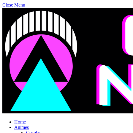
Close Menu
Home
Animes
Cosplay