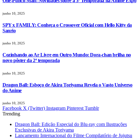
One-Punch Man: Novidades sobre a 3ª Temporada na Anime Expo
junho 10, 2025
SPY x FAMILY: Conheça o Crossover Oficial com Hello Kitty da
Sanrio
junho 10, 2025
Cozinhando ao Ar Livre em Outro Mundo: Dora-chan brilha no
novo pôster da 2ª temporada
junho 10, 2025
Dragon Ball: Esboço de Akira Toriyama Revela o Vasto Universo
do Anime
junho 10, 2025
Facebook
X (Twitter)
Instagram
Pinterest
Tumblr
Trending
Dragon Ball: Edição Especial do Blu-ray com Ilustrações
Exclusivas de Akira Toriyama
Lançamento Internacional do Filme Compilatório de Jujutsu