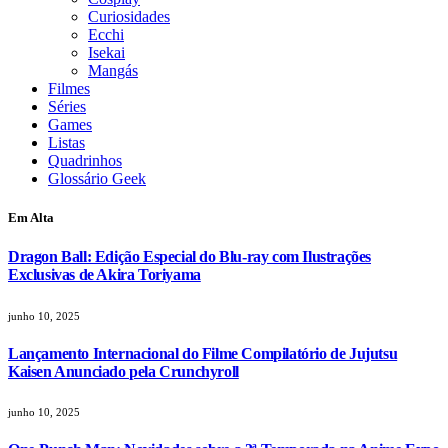
Curiosidades
Ecchi
Isekai
Mangás
Filmes
Séries
Games
Listas
Quadrinhos
Glossário Geek
Em Alta
Dragon Ball: Edição Especial do Blu-ray com Ilustrações
Exclusivas de Akira Toriyama
junho 10, 2025
Lançamento Internacional do Filme Compilatório de Jujutsu
Kaisen Anunciado pela Crunchyroll
junho 10, 2025