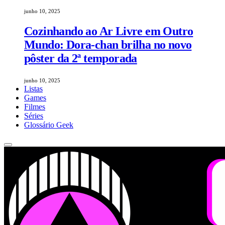
junho 10, 2025
Cozinhando ao Ar Livre em Outro
Mundo: Dora-chan brilha no novo
pôster da 2ª temporada
junho 10, 2025
Listas
Games
Filmes
Séries
Glossário Geek