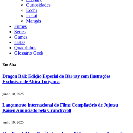
Curiosidades
Ecchi
Isekai
Mangás
Filmes
Séries
Games
Listas
Quadrinhos
Glossário Geek
Em Alta
Dragon Ball: Edição Especial do Blu-ray com Ilustrações
Exclusivas de Akira Toriyama
junho 10, 2025
Lançamento Internacional do Filme Compilatório de Jujutsu
Kaisen Anunciado pela Crunchyroll
junho 10, 2025