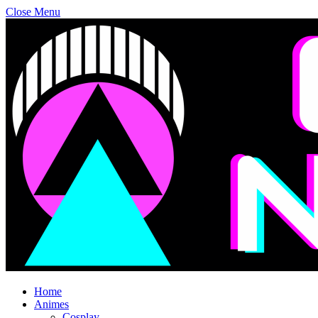
Close Menu
Home
Animes
Cosplay