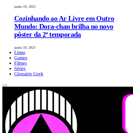
junho 10, 2025
Cozinhando ao Ar Livre em Outro
Mundo: Dora-chan brilha no novo
pôster da 2ª temporada
junho 10, 2025
Listas
Games
Filmes
Séries
Glossário Geek