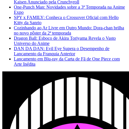
Kaisen Anunciado pela Crunchyroll
One-Punch Man: Novidades sobre a 3ª Temporada na Anime
Expo
SPY x FAMILY: Conheça o Crossover Oficial com Hello
Kitty da Sanrio
Cozinhando ao Ar Livre em Outro Mundo: Dora-chan brilha
no novo pôster da 2ª temporada
Dragon Ball: Esboço de Akira Toriyama Revela o Vasto
Universo do Anime
DAN DA DAN: Evil Eye Supera o Desempenho de
Lançamento da Franquia Anterior
Lançamento em Blu-ray da Carta de Fã de One Piece com
Arte Inédita