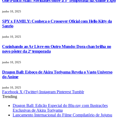
One-Punch Man: Novidades sobre a 3ª Temporada na Anime Expo
junho 10, 2025
SPY x FAMILY: Conheça o Crossover Oficial com Hello Kitty da
Sanrio
junho 10, 2025
Cozinhando ao Ar Livre em Outro Mundo: Dora-chan brilha no
novo pôster da 2ª temporada
junho 10, 2025
Dragon Ball: Esboço de Akira Toriyama Revela o Vasto Universo
do Anime
junho 10, 2025
Facebook
X (Twitter)
Instagram
Pinterest
Tumblr
Trending
Dragon Ball: Edição Especial do Blu-ray com Ilustrações
Exclusivas de Akira Toriyama
Lançamento Internacional do Filme Compilatório de Jujutsu