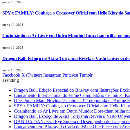
junho 10, 2025
SPY x FAMILY: Conheça o Crossover Oficial com Hello Kitty da Sa
junho 10, 2025
Cozinhando ao Ar Livre em Outro Mundo: Dora-chan brilha no nov
junho 10, 2025
Dragon Ball: Esboço de Akira Toriyama Revela o Vasto Universo d
junho 10, 2025
Facebook
X (Twitter)
Instagram
Pinterest
Tumblr
Trending
Dragon Ball: Edição Especial do Blu-ray com Ilustrações Excl
Lançamento Internacional do Filme Compilatório de Jujutsu K
One-Punch Man: Novidades sobre a 3ª Temporada na Anime 
SPY x FAMILY: Conheça o Crossover Oficial com Hello Kitty
Cozinhando ao Ar Livre em Outro Mundo: Dora-chan brilha no
Dragon Ball: Esboço de Akira Toriyama Revela o Vasto Unive
DAN DA DAN: Evil Eye Supera o Desempenho de Lançamento
Lançamento em Blu-ray da Carta de Fã de One Piece com Arte 