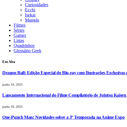
Curiosidades
Ecchi
Isekai
Mangás
Filmes
Séries
Games
Listas
Quadrinhos
Glossário Geek
Em Alta
Dragon Ball: Edição Especial do Blu-ray com Ilustrações Exclusivas
junho 10, 2025
Lançamento Internacional do Filme Compilatório de Jujutsu Kaisen
junho 10, 2025
One-Punch Man: Novidades sobre a 3ª Temporada na Anime Expo