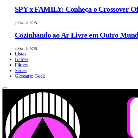
SPY x FAMILY: Conheça o Crossover Ofic
junho 10, 2025
Cozinhando ao Ar Livre em Outro Mundo
junho 10, 2025
Listas
Games
Filmes
Séries
Glossário Geek