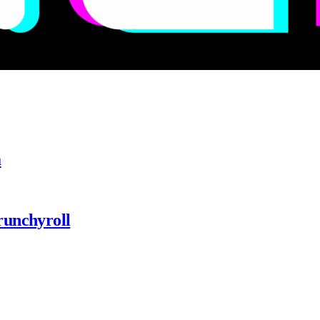
a
runchyroll