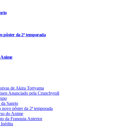
nrio
o pôster da 2ª temporada
o Anime
usivas de Akira Toriyama
aisen Anunciado pela Crunchyroll
Expo
 da Sanrio
 novo pôster da 2ª temporada
rso do Anime
 da Franquia Anterior
Inédita