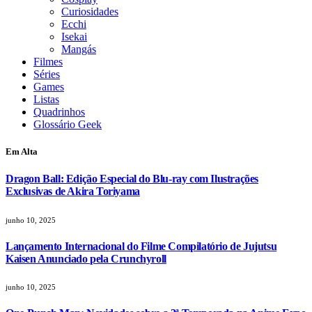
Curiosidades
Ecchi
Isekai
Mangás
Filmes
Séries
Games
Listas
Quadrinhos
Glossário Geek
Em Alta
Dragon Ball: Edição Especial do Blu-ray com Ilustrações
Exclusivas de Akira Toriyama
junho 10, 2025
Lançamento Internacional do Filme Compilatório de Jujutsu
Kaisen Anunciado pela Crunchyroll
junho 10, 2025