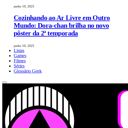
junho 10, 2025
Cozinhando ao Ar Livre em Outro
Mundo: Dora-chan brilha no novo
pôster da 2ª temporada
junho 10, 2025
Listas
Games
Filmes
Séries
Glossário Geek