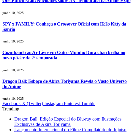
One-Punch Man: Novidades sobre a 3ª Temporada na Anime Expo
junho 10, 2025
SPY x FAMILY: Conheça o Crossover Oficial com Hello Kitty da
Sanrio
junho 10, 2025
Cozinhando ao Ar Livre em Outro Mundo: Dora-chan brilha no
novo pôster da 2ª temporada
junho 10, 2025
Dragon Ball: Esboço de Akira Toriyama Revela o Vasto Universo
do Anime
junho 10, 2025
Facebook
X (Twitter)
Instagram
Pinterest
Tumblr
Trending
Dragon Ball: Edição Especial do Blu-ray com Ilustrações
Exclusivas de Akira Toriyama
Lançamento Internacional do Filme Compilatório de Jujutsu