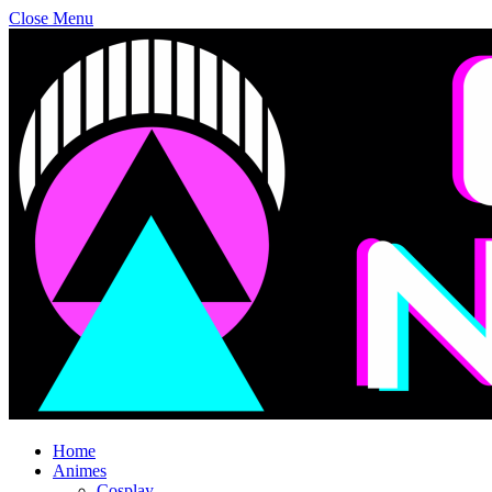
Close Menu
Home
Animes
Cosplay