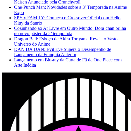
Kaisen Anunciado pela Crunchyroll
One-Punch Man: Novidades sobre a 3ª Temporada na Anime
Expo
SPY x FAMILY: Conheça o Crossover Oficial com Hello
Kitty da Sanrio
Cozinhando ao Ar Livre em Outro Mundo: Dora-chan brilha
no novo pôster da 2ª temporada
Dragon Ball: Esboço de Akira Toriyama Revela o Vasto
Universo do Anime
DAN DA DAN: Evil Eye Supera o Desempenho de
Lançamento da Franquia Anterior
Lançamento em Blu-ray da Carta de Fã de One Piece com
Arte Inédita