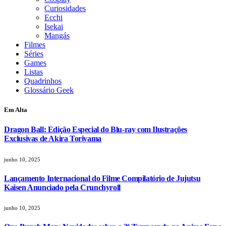
Curiosidades
Ecchi
Isekai
Mangás
Filmes
Séries
Games
Listas
Quadrinhos
Glossário Geek
Em Alta
Dragon Ball: Edição Especial do Blu-ray com Ilustrações
Exclusivas de Akira Toriyama
junho 10, 2025
Lançamento Internacional do Filme Compilatório de Jujutsu
Kaisen Anunciado pela Crunchyroll
junho 10, 2025