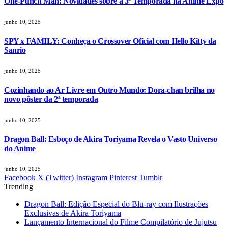
One-Punch Man: Novidades sobre a 3ª Temporada na Anime Expo
junho 10, 2025
SPY x FAMILY: Conheça o Crossover Oficial com Hello Kitty da
Sanrio
junho 10, 2025
Cozinhando ao Ar Livre em Outro Mundo: Dora-chan brilha no
novo pôster da 2ª temporada
junho 10, 2025
Dragon Ball: Esboço de Akira Toriyama Revela o Vasto Universo
do Anime
junho 10, 2025
Facebook
X (Twitter)
Instagram
Pinterest
Tumblr
Trending
Dragon Ball: Edição Especial do Blu-ray com Ilustrações
Exclusivas de Akira Toriyama
Lançamento Internacional do Filme Compilatório de Jujutsu