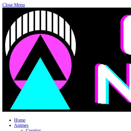
Close Menu
Home
Animes
Cosplay