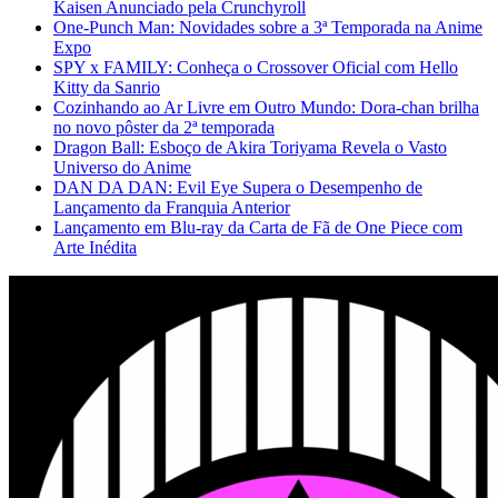
Kaisen Anunciado pela Crunchyroll
One-Punch Man: Novidades sobre a 3ª Temporada na Anime
Expo
SPY x FAMILY: Conheça o Crossover Oficial com Hello
Kitty da Sanrio
Cozinhando ao Ar Livre em Outro Mundo: Dora-chan brilha
no novo pôster da 2ª temporada
Dragon Ball: Esboço de Akira Toriyama Revela o Vasto
Universo do Anime
DAN DA DAN: Evil Eye Supera o Desempenho de
Lançamento da Franquia Anterior
Lançamento em Blu-ray da Carta de Fã de One Piece com
Arte Inédita