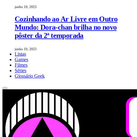
junho 10, 2025
Cozinhando ao Ar Livre em Outro
Mundo: Dora-chan brilha no novo
pôster da 2ª temporada
junho 10, 2025
Listas
Games
Filmes
Séries
Glossário Geek