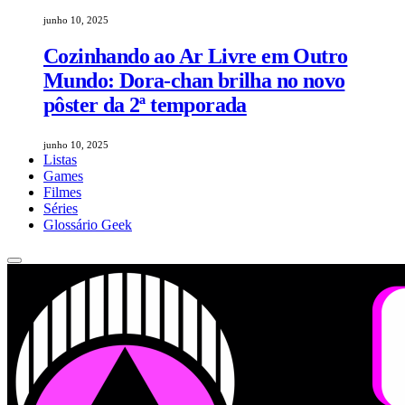
junho 10, 2025
Cozinhando ao Ar Livre em Outro
Mundo: Dora-chan brilha no novo
pôster da 2ª temporada
junho 10, 2025
Listas
Games
Filmes
Séries
Glossário Geek