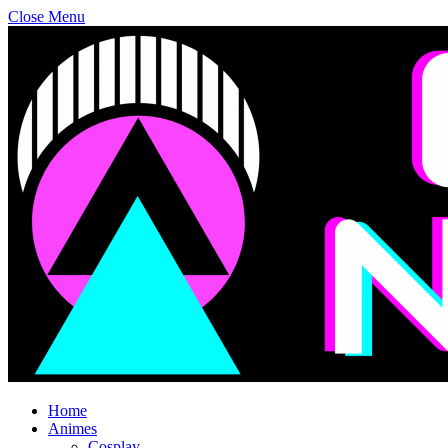
Close Menu
Home
Animes
Cosplay