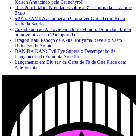
Kaisen Anunciado pela Crunchyroll
One-Punch Man: Novidades sobre a 3ª Temporada na Anime
Expo
SPY x FAMILY: Conheça o Crossover Oficial com Hello
Kitty da Sanrio
Cozinhando ao Ar Livre em Outro Mundo: Dora-chan brilha
no novo pôster da 2ª temporada
Dragon Ball: Esboço de Akira Toriyama Revela o Vasto
Universo do Anime
DAN DA DAN: Evil Eye Supera o Desempenho de
Lançamento da Franquia Anterior
Lançamento em Blu-ray da Carta de Fã de One Piece com
Arte Inédita