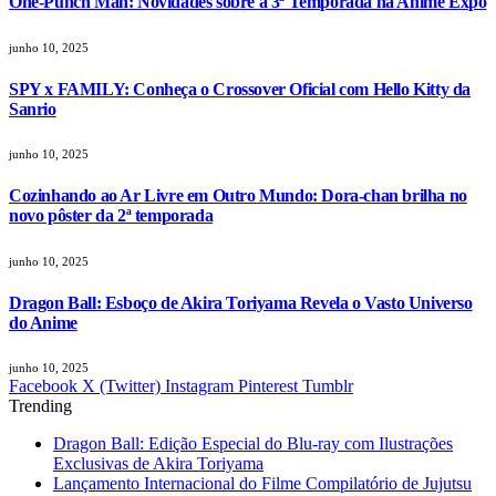
One-Punch Man: Novidades sobre a 3ª Temporada na Anime Expo
junho 10, 2025
SPY x FAMILY: Conheça o Crossover Oficial com Hello Kitty da
Sanrio
junho 10, 2025
Cozinhando ao Ar Livre em Outro Mundo: Dora-chan brilha no
novo pôster da 2ª temporada
junho 10, 2025
Dragon Ball: Esboço de Akira Toriyama Revela o Vasto Universo
do Anime
junho 10, 2025
Facebook
X (Twitter)
Instagram
Pinterest
Tumblr
Trending
Dragon Ball: Edição Especial do Blu-ray com Ilustrações
Exclusivas de Akira Toriyama
Lançamento Internacional do Filme Compilatório de Jujutsu