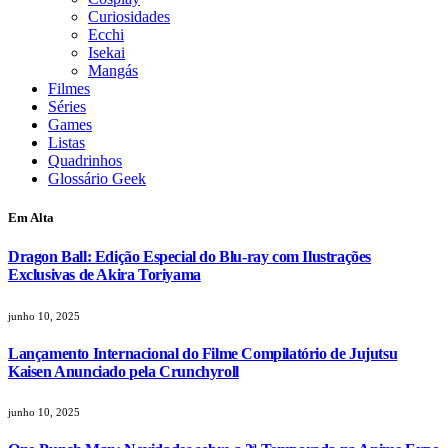
Curiosidades
Ecchi
Isekai
Mangás
Filmes
Séries
Games
Listas
Quadrinhos
Glossário Geek
Em Alta
Dragon Ball: Edição Especial do Blu-ray com Ilustrações
Exclusivas de Akira Toriyama
junho 10, 2025
Lançamento Internacional do Filme Compilatório de Jujutsu
Kaisen Anunciado pela Crunchyroll
junho 10, 2025