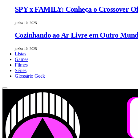
SPY x FAMILY: Conheça o Crossover Ofic
junho 10, 2025
Cozinhando ao Ar Livre em Outro Mundo
junho 10, 2025
Listas
Games
Filmes
Séries
Glossário Geek