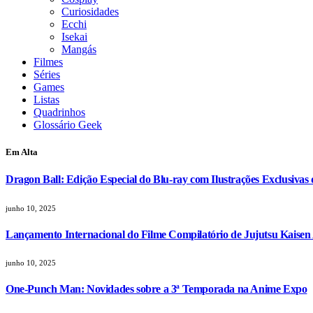
Curiosidades
Ecchi
Isekai
Mangás
Filmes
Séries
Games
Listas
Quadrinhos
Glossário Geek
Em Alta
Dragon Ball: Edição Especial do Blu-ray com Ilustrações Exclusivas
junho 10, 2025
Lançamento Internacional do Filme Compilatório de Jujutsu Kaisen
junho 10, 2025
One-Punch Man: Novidades sobre a 3ª Temporada na Anime Expo