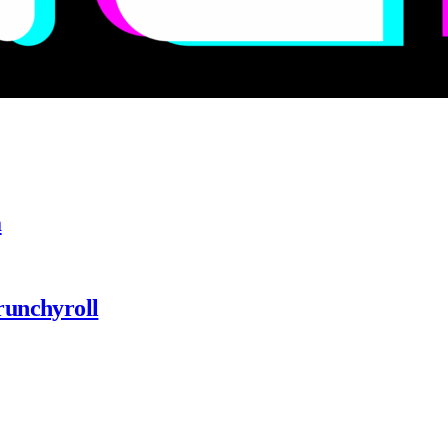
a
runchyroll