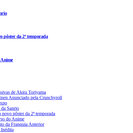
nrio
o pôster da 2ª temporada
o Anime
usivas de Akira Toriyama
aisen Anunciado pela Crunchyroll
Expo
 da Sanrio
 novo pôster da 2ª temporada
rso do Anime
 da Franquia Anterior
Inédita