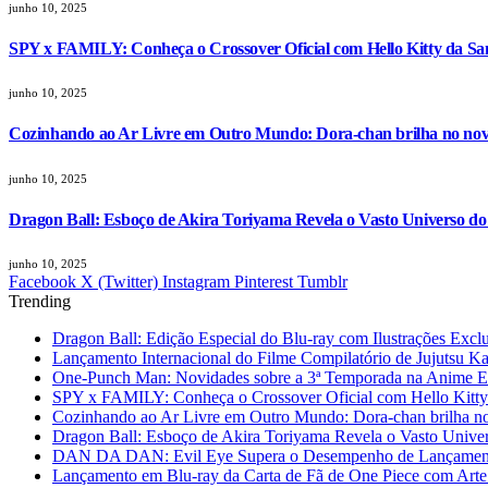
junho 10, 2025
SPY x FAMILY: Conheça o Crossover Oficial com Hello Kitty da Sa
junho 10, 2025
Cozinhando ao Ar Livre em Outro Mundo: Dora-chan brilha no nov
junho 10, 2025
Dragon Ball: Esboço de Akira Toriyama Revela o Vasto Universo d
junho 10, 2025
Facebook
X (Twitter)
Instagram
Pinterest
Tumblr
Trending
Dragon Ball: Edição Especial do Blu-ray com Ilustrações Excl
Lançamento Internacional do Filme Compilatório de Jujutsu K
One-Punch Man: Novidades sobre a 3ª Temporada na Anime 
SPY x FAMILY: Conheça o Crossover Oficial com Hello Kitty
Cozinhando ao Ar Livre em Outro Mundo: Dora-chan brilha no
Dragon Ball: Esboço de Akira Toriyama Revela o Vasto Unive
DAN DA DAN: Evil Eye Supera o Desempenho de Lançamento
Lançamento em Blu-ray da Carta de Fã de One Piece com Arte 