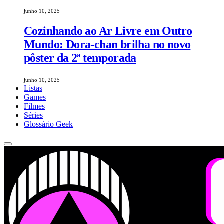
junho 10, 2025
Cozinhando ao Ar Livre em Outro
Mundo: Dora-chan brilha no novo
pôster da 2ª temporada
junho 10, 2025
Listas
Games
Filmes
Séries
Glossário Geek