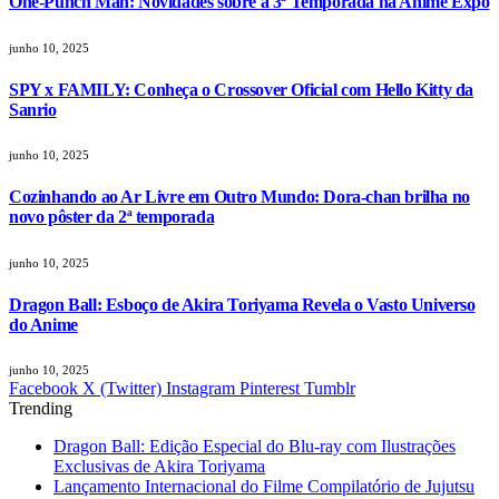
One-Punch Man: Novidades sobre a 3ª Temporada na Anime Expo
junho 10, 2025
SPY x FAMILY: Conheça o Crossover Oficial com Hello Kitty da
Sanrio
junho 10, 2025
Cozinhando ao Ar Livre em Outro Mundo: Dora-chan brilha no
novo pôster da 2ª temporada
junho 10, 2025
Dragon Ball: Esboço de Akira Toriyama Revela o Vasto Universo
do Anime
junho 10, 2025
Facebook
X (Twitter)
Instagram
Pinterest
Tumblr
Trending
Dragon Ball: Edição Especial do Blu-ray com Ilustrações
Exclusivas de Akira Toriyama
Lançamento Internacional do Filme Compilatório de Jujutsu