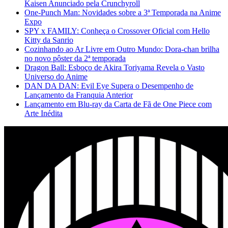
Kaisen Anunciado pela Crunchyroll
One-Punch Man: Novidades sobre a 3ª Temporada na Anime
Expo
SPY x FAMILY: Conheça o Crossover Oficial com Hello
Kitty da Sanrio
Cozinhando ao Ar Livre em Outro Mundo: Dora-chan brilha
no novo pôster da 2ª temporada
Dragon Ball: Esboço de Akira Toriyama Revela o Vasto
Universo do Anime
DAN DA DAN: Evil Eye Supera o Desempenho de
Lançamento da Franquia Anterior
Lançamento em Blu-ray da Carta de Fã de One Piece com
Arte Inédita