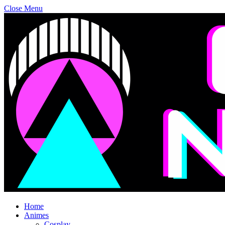
Close Menu
Home
Animes
Cosplay