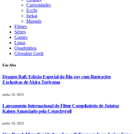
Curiosidades
Ecchi
Isekai
Mangás
Filmes
Séries
Games
Listas
Quadrinhos
Glossário Geek
Em Alta
Dragon Ball: Edição Especial do Blu-ray com Ilustrações
Exclusivas de Akira Toriyama
junho 10, 2025
Lançamento Internacional do Filme Compilatório de Jujutsu
Kaisen Anunciado pela Crunchyroll
junho 10, 2025