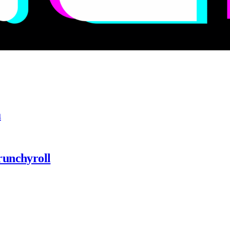
a
runchyroll