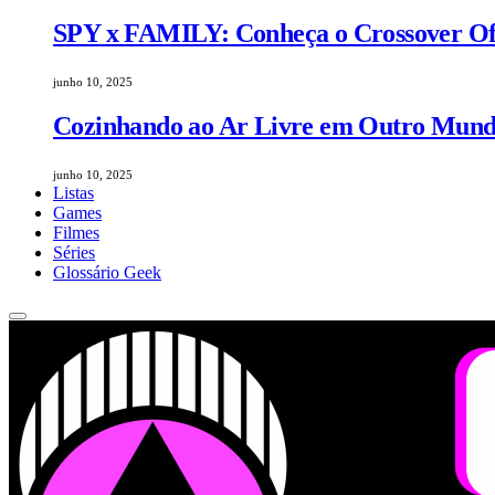
SPY x FAMILY: Conheça o Crossover Ofic
junho 10, 2025
Cozinhando ao Ar Livre em Outro Mundo
junho 10, 2025
Listas
Games
Filmes
Séries
Glossário Geek