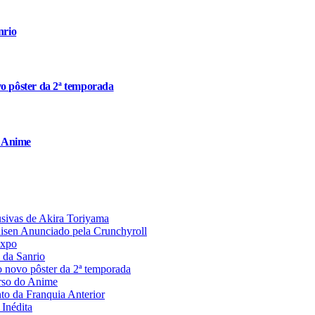
nrio
o pôster da 2ª temporada
o Anime
usivas de Akira Toriyama
aisen Anunciado pela Crunchyroll
Expo
 da Sanrio
 novo pôster da 2ª temporada
rso do Anime
 da Franquia Anterior
Inédita