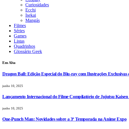
Curiosidades
Ecchi
Isekai
Mangás
Filmes
Séries
Games
Listas
Quadrinhos
Glossário Geek
Em Alta
Dragon Ball: Edição Especial do Blu-ray com Ilustrações Exclusivas
junho 10, 2025
Lançamento Internacional do Filme Compilatório de Jujutsu Kaisen
junho 10, 2025
One-Punch Man: Novidades sobre a 3ª Temporada na Anime Expo