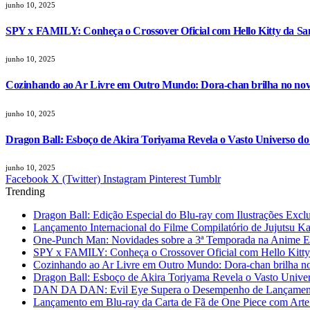
junho 10, 2025
SPY x FAMILY: Conheça o Crossover Oficial com Hello Kitty da Sa
junho 10, 2025
Cozinhando ao Ar Livre em Outro Mundo: Dora-chan brilha no nov
junho 10, 2025
Dragon Ball: Esboço de Akira Toriyama Revela o Vasto Universo d
junho 10, 2025
Facebook
X (Twitter)
Instagram
Pinterest
Tumblr
Trending
Dragon Ball: Edição Especial do Blu-ray com Ilustrações Excl
Lançamento Internacional do Filme Compilatório de Jujutsu K
One-Punch Man: Novidades sobre a 3ª Temporada na Anime 
SPY x FAMILY: Conheça o Crossover Oficial com Hello Kitty
Cozinhando ao Ar Livre em Outro Mundo: Dora-chan brilha no
Dragon Ball: Esboço de Akira Toriyama Revela o Vasto Unive
DAN DA DAN: Evil Eye Supera o Desempenho de Lançamento
Lançamento em Blu-ray da Carta de Fã de One Piece com Arte 