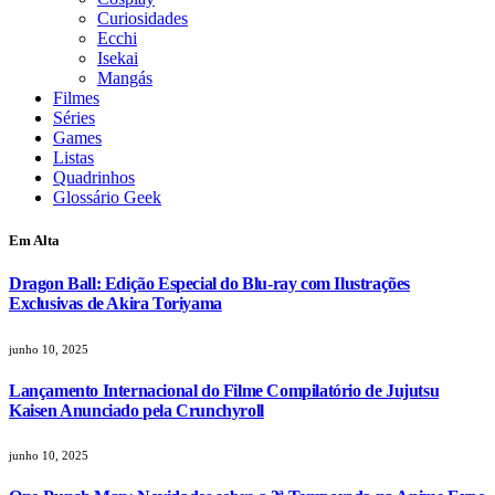
Curiosidades
Ecchi
Isekai
Mangás
Filmes
Séries
Games
Listas
Quadrinhos
Glossário Geek
Em Alta
Dragon Ball: Edição Especial do Blu-ray com Ilustrações
Exclusivas de Akira Toriyama
junho 10, 2025
Lançamento Internacional do Filme Compilatório de Jujutsu
Kaisen Anunciado pela Crunchyroll
junho 10, 2025