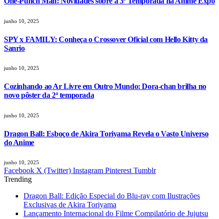
One-Punch Man: Novidades sobre a 3ª Temporada na Anime Expo
junho 10, 2025
SPY x FAMILY: Conheça o Crossover Oficial com Hello Kitty da
Sanrio
junho 10, 2025
Cozinhando ao Ar Livre em Outro Mundo: Dora-chan brilha no
novo pôster da 2ª temporada
junho 10, 2025
Dragon Ball: Esboço de Akira Toriyama Revela o Vasto Universo
do Anime
junho 10, 2025
Facebook
X (Twitter)
Instagram
Pinterest
Tumblr
Trending
Dragon Ball: Edição Especial do Blu-ray com Ilustrações
Exclusivas de Akira Toriyama
Lançamento Internacional do Filme Compilatório de Jujutsu