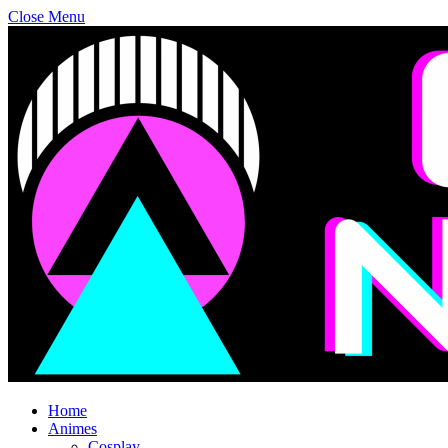
Close Menu
Home
Animes
Cosplay