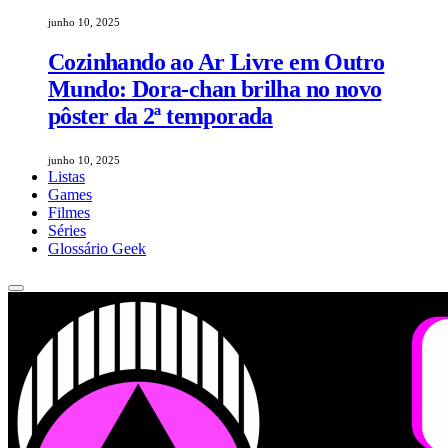
junho 10, 2025
Cozinhando ao Ar Livre em Outro
Mundo: Dora-chan brilha no novo
pôster da 2ª temporada
junho 10, 2025
Listas
Games
Filmes
Séries
Glossário Geek