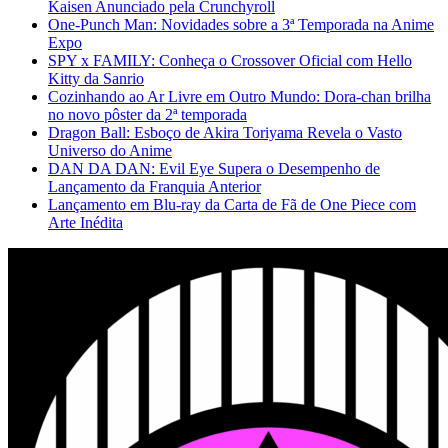
Kaisen Anunciado pela Crunchyroll
One-Punch Man: Novidades sobre a 3ª Temporada na Anime
Expo
SPY x FAMILY: Conheça o Crossover Oficial com Hello
Kitty da Sanrio
Cozinhando ao Ar Livre em Outro Mundo: Dora-chan brilha
no novo pôster da 2ª temporada
Dragon Ball: Esboço de Akira Toriyama Revela o Vasto
Universo do Anime
DAN DA DAN: Evil Eye Supera o Desempenho de
Lançamento da Franquia Anterior
Lançamento em Blu-ray da Carta de Fã de One Piece com
Arte Inédita