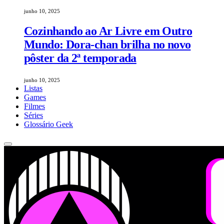
junho 10, 2025
Cozinhando ao Ar Livre em Outro
Mundo: Dora-chan brilha no novo
pôster da 2ª temporada
junho 10, 2025
Listas
Games
Filmes
Séries
Glossário Geek