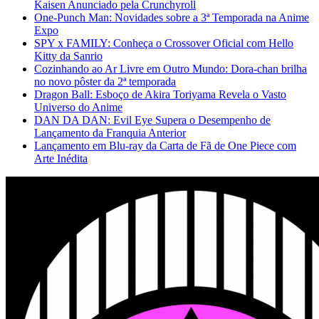
Kaisen Anunciado pela Crunchyroll
One-Punch Man: Novidades sobre a 3ª Temporada na Anime
Expo
SPY x FAMILY: Conheça o Crossover Oficial com Hello
Kitty da Sanrio
Cozinhando ao Ar Livre em Outro Mundo: Dora-chan brilha
no novo pôster da 2ª temporada
Dragon Ball: Esboço de Akira Toriyama Revela o Vasto
Universo do Anime
DAN DA DAN: Evil Eye Supera o Desempenho de
Lançamento da Franquia Anterior
Lançamento em Blu-ray da Carta de Fã de One Piece com
Arte Inédita