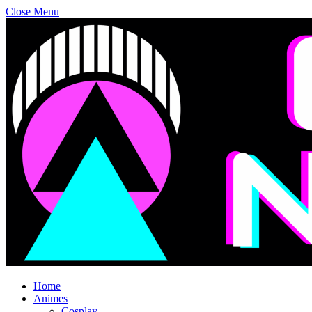
Close Menu
Home
Animes
Cosplay