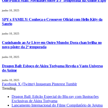
One-Punch Man: Novidades sobre a 3ª Temporada na Anime Expo
junho 10, 2025
SPY x FAMILY: Conheça o Crossover Oficial com Hello Kitty da
Sanrio
junho 10, 2025
Cozinhando ao Ar Livre em Outro Mundo: Dora-chan brilha no
novo pôster da 2ª temporada
junho 10, 2025
Dragon Ball: Esboço de Akira Toriyama Revela o Vasto Universo
do Anime
junho 10, 2025
Facebook
X (Twitter)
Instagram
Pinterest
Tumblr
Trending
Dragon Ball: Edição Especial do Blu-ray com Ilustrações
Exclusivas de Akira Toriyama
Lançamento Internacional do Filme Compilatório de Jujutsu