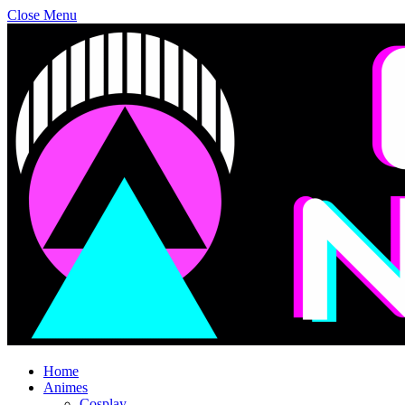
Close Menu
Home
Animes
Cosplay