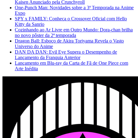
Kaisen Anunciado pela Crunchyroll
One-Punch Man: Novidades sobre a 3ª Temporada na Anime
Expo
SPY x FAMILY: Conheça o Crossover Oficial com Hello
Kitty da Sanrio
Cozinhando ao Ar Livre em Outro Mundo: Dora-chan brilha
no novo pôster da 2ª temporada
Dragon Ball: Esboço de Akira Toriyama Revela o Vasto
Universo do Anime
DAN DA DAN: Evil Eye Supera o Desempenho de
Lançamento da Franquia Anterior
Lançamento em Blu-ray da Carta de Fã de One Piece com
Arte Inédita