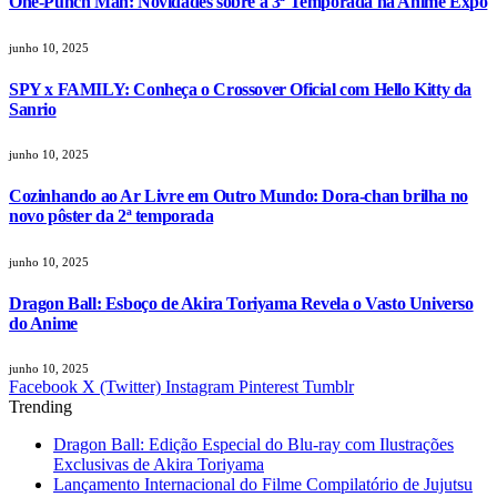
One-Punch Man: Novidades sobre a 3ª Temporada na Anime Expo
junho 10, 2025
SPY x FAMILY: Conheça o Crossover Oficial com Hello Kitty da
Sanrio
junho 10, 2025
Cozinhando ao Ar Livre em Outro Mundo: Dora-chan brilha no
novo pôster da 2ª temporada
junho 10, 2025
Dragon Ball: Esboço de Akira Toriyama Revela o Vasto Universo
do Anime
junho 10, 2025
Facebook
X (Twitter)
Instagram
Pinterest
Tumblr
Trending
Dragon Ball: Edição Especial do Blu-ray com Ilustrações
Exclusivas de Akira Toriyama
Lançamento Internacional do Filme Compilatório de Jujutsu