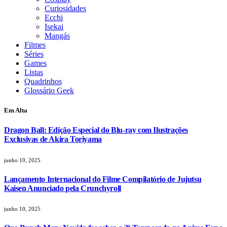
Curiosidades
Ecchi
Isekai
Mangás
Filmes
Séries
Games
Listas
Quadrinhos
Glossário Geek
Em Alta
Dragon Ball: Edição Especial do Blu-ray com Ilustrações
Exclusivas de Akira Toriyama
junho 10, 2025
Lançamento Internacional do Filme Compilatório de Jujutsu
Kaisen Anunciado pela Crunchyroll
junho 10, 2025