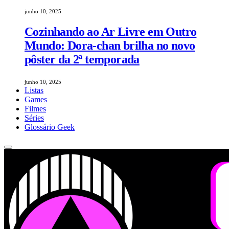
junho 10, 2025
Cozinhando ao Ar Livre em Outro
Mundo: Dora-chan brilha no novo
pôster da 2ª temporada
junho 10, 2025
Listas
Games
Filmes
Séries
Glossário Geek