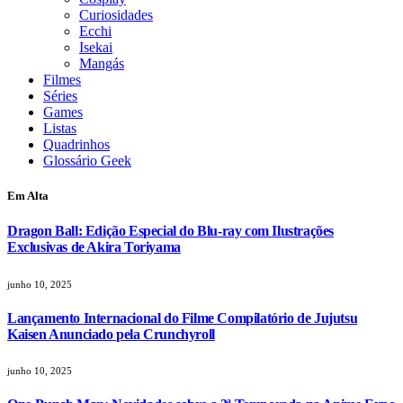
Curiosidades
Ecchi
Isekai
Mangás
Filmes
Séries
Games
Listas
Quadrinhos
Glossário Geek
Em Alta
Dragon Ball: Edição Especial do Blu-ray com Ilustrações
Exclusivas de Akira Toriyama
junho 10, 2025
Lançamento Internacional do Filme Compilatório de Jujutsu
Kaisen Anunciado pela Crunchyroll
junho 10, 2025