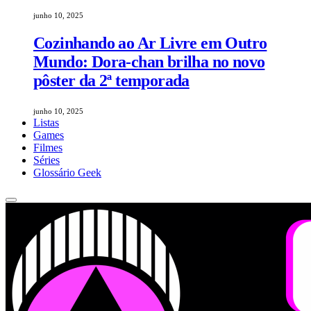
junho 10, 2025
Cozinhando ao Ar Livre em Outro
Mundo: Dora-chan brilha no novo
pôster da 2ª temporada
junho 10, 2025
Listas
Games
Filmes
Séries
Glossário Geek