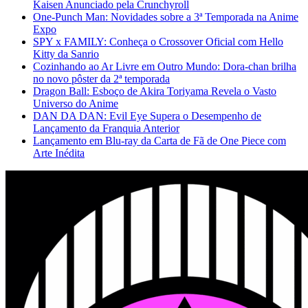
Kaisen Anunciado pela Crunchyroll
One-Punch Man: Novidades sobre a 3ª Temporada na Anime
Expo
SPY x FAMILY: Conheça o Crossover Oficial com Hello
Kitty da Sanrio
Cozinhando ao Ar Livre em Outro Mundo: Dora-chan brilha
no novo pôster da 2ª temporada
Dragon Ball: Esboço de Akira Toriyama Revela o Vasto
Universo do Anime
DAN DA DAN: Evil Eye Supera o Desempenho de
Lançamento da Franquia Anterior
Lançamento em Blu-ray da Carta de Fã de One Piece com
Arte Inédita