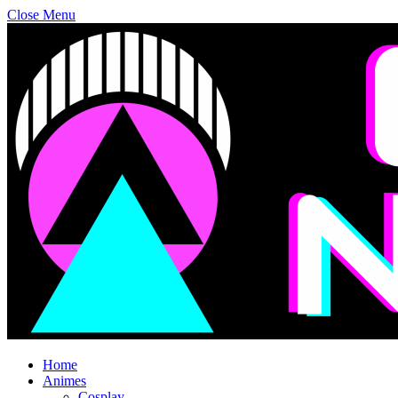
Close Menu
Home
Animes
Cosplay