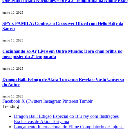
One-Punch Man: Novidades sobre a 3ª Temporada na Anime Expo
junho 10, 2025
SPY x FAMILY: Conheça o Crossover Oficial com Hello Kitty da
Sanrio
junho 10, 2025
Cozinhando ao Ar Livre em Outro Mundo: Dora-chan brilha no
novo pôster da 2ª temporada
junho 10, 2025
Dragon Ball: Esboço de Akira Toriyama Revela o Vasto Universo
do Anime
junho 10, 2025
Facebook
X (Twitter)
Instagram
Pinterest
Tumblr
Trending
Dragon Ball: Edição Especial do Blu-ray com Ilustrações
Exclusivas de Akira Toriyama
Lançamento Internacional do Filme Compilatório de Jujutsu